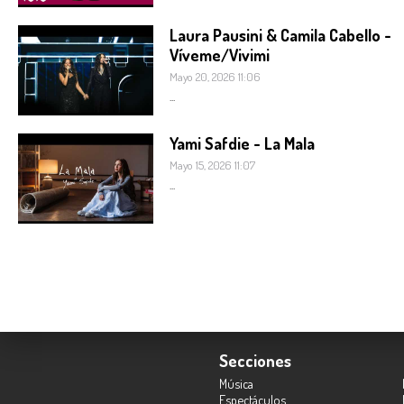
Laura Pausini & Camila Cabello -
Víveme/Vivimi
Mayo 20, 2026 11:06
...
Yami Safdie - La Mala
Mayo 15, 2026 11:07
...
Secciones
Música
Espectáculos