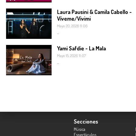
Laura Pausini & Camila Cabello -
Víveme/Vivimi
Mayo 20, 2026 11:06
...
Yami Safdie - La Mala
Mayo 15, 2026 11:07
...
Secciones
Música
Espectáculos