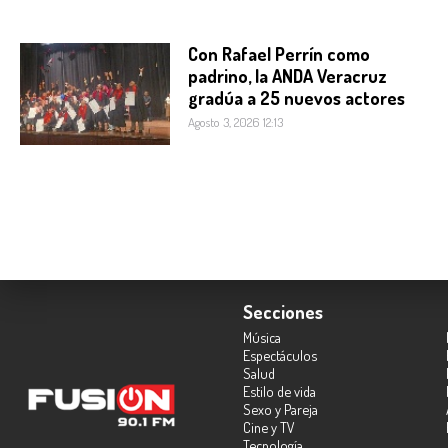
Con Rafael Perrín como
padrino, la ANDA Veracruz
gradúa a 25 nuevos actores
Agosto 3, 2026 12:13
Secciones
Música
Espectáculos
Salud
Estilo de vida
Sexo y Pareja
Cine y TV
Tecnología