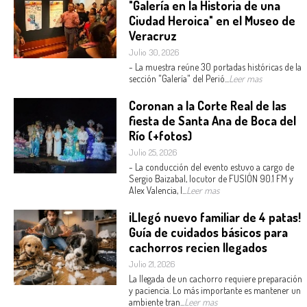
"Galería en la Historia de una
Ciudad Heroica" en el Museo de
Veracruz
Julio 30, 2026
- La muestra reúne 30 portadas históricas de la
sección "Galería" del Perió...
Leer mas
Coronan a la Corte Real de las
fiesta de Santa Ana de Boca del
Río (+fotos)
Julio 25, 2026
- La conducción del evento estuvo a cargo de
Sergio Baizabal, locutor de FUSIÓN 90.1 FM y
Alex Valencia, l...
Leer mas
¡Llegó nuevo familiar de 4 patas!
Guía de cuidados básicos para
cachorros recien llegados
Julio 21, 2026
La llegada de un cachorro requiere preparación
y paciencia. Lo más importante es mantener un
ambiente tran...
Leer mas