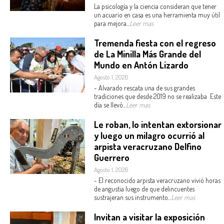
La psicología y la ciencia consideran que tener
un acuario en casa es una herramienta muy útil
para mejora...
Leer mas
Tremenda fiesta con el regreso
de La Minilla Más Grande del
Mundo en Antón Lizardo
Agosto 1, 2026
- Alvarado rescata una de sus grandes
tradiciones que desde 2019 no se realizaba Este
día se llevó...
Leer mas
Le roban, lo intentan extorsionar
y luego un milagro ocurrió al
arpista veracruzano Delfino
Guerrero
Agosto 1, 2026
- El reconocido arpista veracruzano vivió horas
de angustia luego de que delincuentes
sustrajeran sus instrumento...
Leer mas
Invitan a visitar la exposición