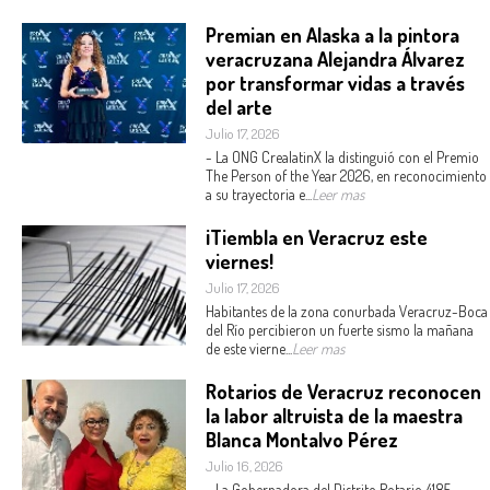
Premian en Alaska a la pintora
veracruzana Alejandra Álvarez
por transformar vidas a través
del arte
Julio 17, 2026
- La ONG CrealatinX la distinguió con el Premio
The Person of the Year 2026, en reconocimiento
a su trayectoria e...
Leer mas
¡Tiembla en Veracruz este
viernes!
Julio 17, 2026
Habitantes de la zona conurbada Veracruz-Boca
del Río percibieron un fuerte sismo la mañana
de este vierne...
Leer mas
Rotarios de Veracruz reconocen
la labor altruista de la maestra
Blanca Montalvo Pérez
Julio 16, 2026
- La Gobernadora del Distrito Rotario 4185