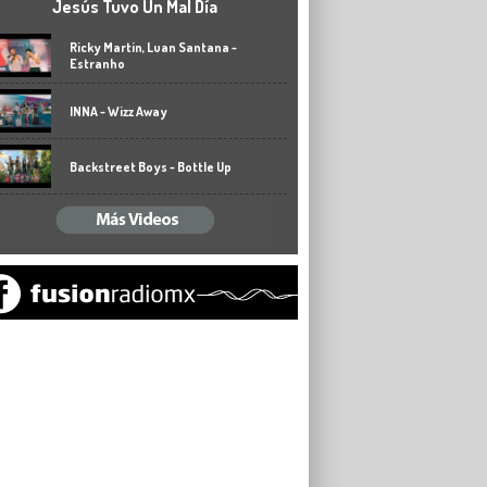
Jesús Tuvo Un Mal Día
Ricky Martin, Luan Santana -
Estranho
INNA - Wizz Away
Backstreet Boys - Bottle Up