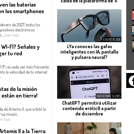
caída de la plataforma de 'X'
lven las baterías
en los smartphones
 febrero de 2027, todos los
positivos electrónicos
...
Leer mas
ENERO 16, 2026
 WI-FI? Señales y
¿Ya conoces las gafas
inteligentes con IA, pantalla
er tu red
y pulsera neural?
Wi?Fi es cada vez más frecuente
nto la velocidad de tu internet
s
tas de la misión
a están en tierra!
NOVIEMBRE 13, 2025
ChatGPT permitirá utilizar
contenido erótic0 a partir
da de Artemis II, que orbitó la
de diciembre
rica misión,
er mas
temis II a la Tierra: