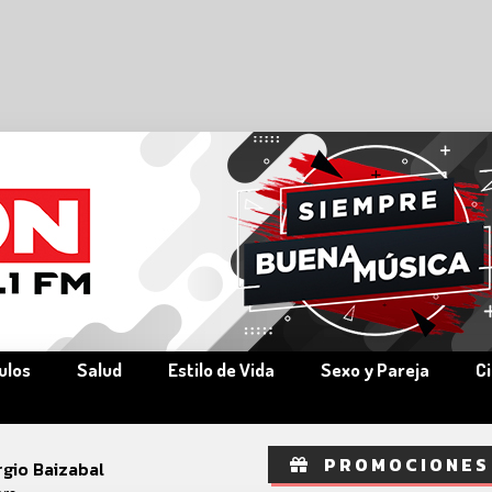
ulos
Salud
Estilo de Vida
Sexo y Pareja
C
PROMOCIONES
rgio Baizabal