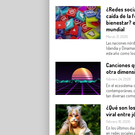
¿Redes soci
caída de la f
bienestar? 
mundial
Marzo 21, 2026
Las naciones nórd
Islandia y Dinamar
este año como los.
Canciones qu
otra dimens
Febrero 24, 2026
En el ecosistema d
contemporáneo, d
tan diversas como 
¿Qué son lo
viral entre 
Febrero 18, 2026
En los últimos día
en redes sociales 