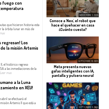
e fuego con
 temperatura
NOVIEMBRE 3, 2025
Conoce a 'Neo', el robot que
utas que hicieron historia esta
hace el quehacer en casa
r la órbita lunar en más de
¿Cuánto cuesta?
 mas
s regresan! Los
de la misión Artemis
SEPTIEMBRE 19, 2025
I, el histórico regreso
Meta presenta nuevas
ASA a las inmediaciones de la
gafas inteligentes con IA,
Leer mas
pantalla y pulsera neural
humano a la Luna
nzamiento en XEU!
 abril se efectuará el
misión Artemis II que está a
SEPTIEMBRE 9, 2025