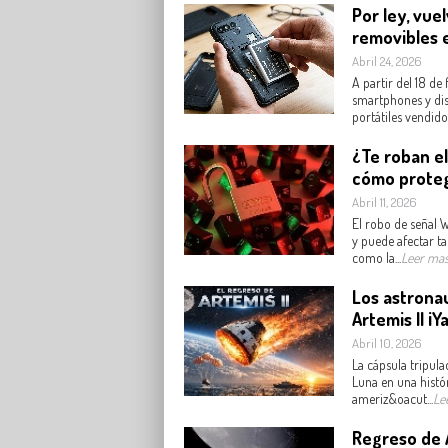
Por ley, vue
removibles 
Abril 24, 2026
A partir del 18 de
smartphones y dis
portátiles vendidos 
¿Te roban el
cómo proteg
Abril 11, 2026
El robo de señal 
y puede afectar ta
como la...
Leer ma
Los astronau
Artemis II ¡Y
Abril 10, 2026
La cápsula tripula
Luna en una histó
ameriz&oacut...
Le
Regreso de Ar