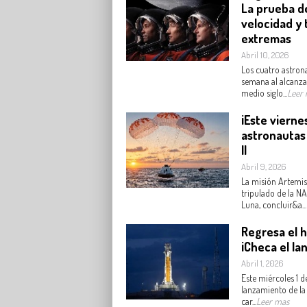
La prueba d
velocidad y
extremas
Abril 10, 2026
Los cuatro astrona
semana al alcanza
medio siglo...
Leer
¡Este vierne
astronautas 
II
Abril 9, 2026
La misión Artemis I
tripulado de la N
Luna, concluir&a...
Regresa el 
¡Checa el la
Abril 1, 2026
Este miércoles 1 de
lanzamiento de la 
car...
Leer mas