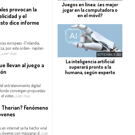
Juegos en línea: ¿es mejor
ales provocan la
jugar en la computadora o
en el móvil?
elicidad y el
esto dice informe
icas europeas -Finlandia,
ca, por este orden- repiten
..
Leer mas
SEPTIEMBRE 5, 2025
La inteligencia artificial
e llevan al juego a
superará pronto a la
ión
humana, según experto
el entretenimiento digital
onde convergen propuestas
el video...
Leer mas
s Therian? Fenómeno
jóvenes
s en internet se ha hecho viral
a jóvenes con máscaras d...
Leer