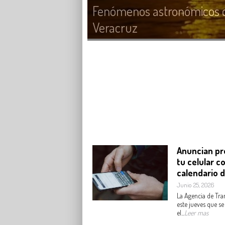
Fenómenos astronómicos d
Veracruz
Anuncian pr
tu celular c
calendario d
Junio 25, 2026
La Agencia de Tra
este jueves que s
el...
Leer mas