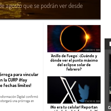
e agosto que se podrán ver desde
FEBRERO 11, 2026
'Anillo de Fuego': ¿Cuándo y
dónde ver el punto máximo
del eclipse solar de
febrero?
órroga para vincular
on la CURP ¡Hay
e fechas límites!
nsformación Digital confirmó
e otorgará una prórroga en
ENERO 16, 2026
¡No era tu celular! Reportan
C