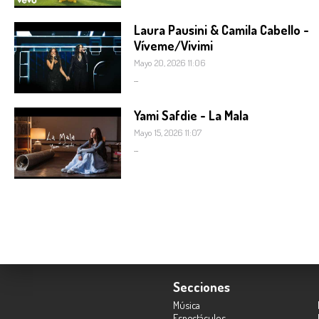
Laura Pausini & Camila Cabello -
Víveme/Vivimi
Mayo 20, 2026 11:06
...
Yami Safdie - La Mala
Mayo 15, 2026 11:07
...
Secciones
Música
Espectáculos