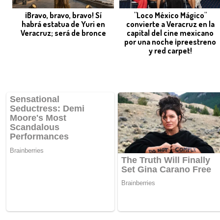
¡Bravo, bravo, bravo! Sí
"Loco México Mágico"
habrá estatua de Yuri en
convierte a Veracruz en la
Veracruz; será de bronce
capital del cine mexicano
por una noche ¡preestreno
y red carpet!