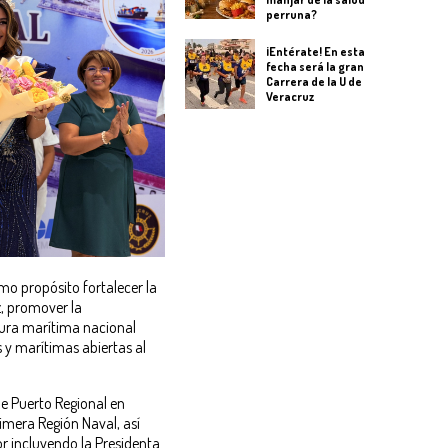
perruna?
¡Entérate! En esta
fecha será la gran
Carrera de la U de
Veracruz
omo propósito fortalecer la
z, promover la
tura marítima nacional
 y marítimas abiertas al
de Puerto Regional en
imera Región Naval, así
r incluyendo la Presidenta