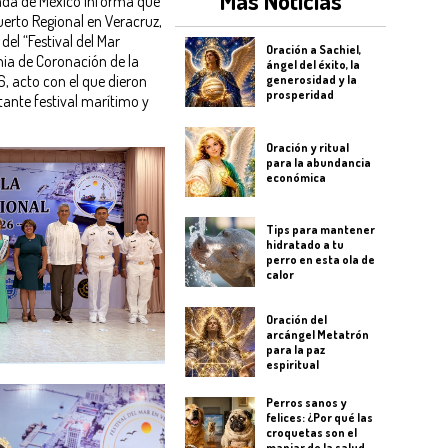
Más Noticias
mada de México informa que
uerto Regional en Veracruz,
el “Festival del Mar
Oración a Sachiel,
nia de Coronación de la
ángel del éxito, la
, acto con el que dieron
generosidad y la
prosperidad
rtante festival marítimo y
Oración y ritual
para la abundancia
económica
Tips para mantener
hidratado a tu
perro en esta ola de
calor
Oración del
arcángel Metatrón
para la paz
espiritual
Perros sanos y
felices: ¿Por qué las
croquetas son el
manjar de la salud