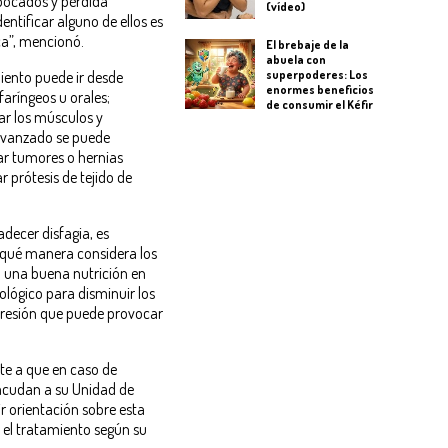
 bocados y pérdida
(vídeo)
entificar alguno de ellos es
ca”, mencionó.
El brebaje de la
abuela con
superpoderes: Los
iento puede ir desde
enormes beneficios
faríngeos u orales;
de consumir el Kéfir
r los músculos y
 avanzado se puede
ar tumores o hernias
r prótesis de tejido de
adecer disfagia, es
e qué manera considera los
 una buena nutrición en
ológico para disminuir los
presión que puede provocar
nte a que en caso de
 acudan a su Unidad de
ir orientación sobre esta
 el tratamiento según su