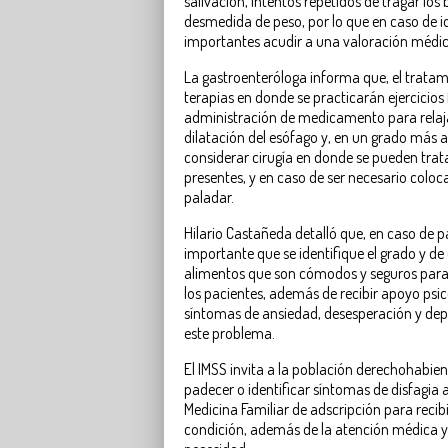
salivación, intentos repetidos de tragar los
desmedida de peso, por lo que en caso de id
importantes acudir a una valoración médi
La gastroenteróloga informa que, el tratam
terapias en donde se practicarán ejercicios 
administración de medicamento para relaja
dilatación del esófago y, en un grado más
considerar cirugía en donde se pueden trat
presentes, y en caso de ser necesario coloca
paladar.
Hilario Castañeda detalló que, en caso de p
importante que se identifique el grado y d
alimentos que son cómodos y seguros para
los pacientes, además de recibir apoyo psic
síntomas de ansiedad, desesperación y de
este problema.
El IMSS invita a la población derechohabie
padecer o identificar síntomas de disfagia
Medicina Familiar de adscripción para recib
condición, además de la atención médica y