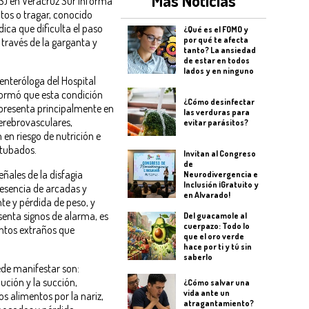
Más Noticias
SS) en Veracruz Sur informa
ntos o tragar, conocido
ica que dificulta el paso
¿Qué es el FOMO y
por qué te afecta
a través de la garganta y
tanto? La ansiedad
de estar en todos
lados y en ninguno
enteróloga del Hospital
nformó que esta condición
¿Cómo desinfectar
 presenta principalmente en
las verduras para
erebrovasculares,
evitar parásitos?
en riesgo de nutrición e
ntubados.
Invitan al Congreso
de
eñales de la disfagia
Neurodivergencia e
Inclusión ¡Gratuito y
resencia de arcadas y
en Alvarado!
e y pérdida de peso, y
senta signos de alarma, es
Del guacamole al
cuerpazo: Todo lo
ntos extraños que
que el oro verde
hace por ti y tú sin
saberlo
ede manifestar son:
ución y la succión,
¿Cómo salvar una
vida ante un
os alimentos por la nariz,
atragantamiento?