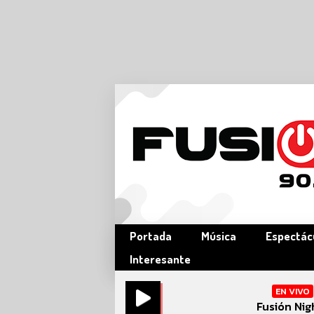
Portada
Música
Espectác
Interesante
EN VIVO
Fusión Nig