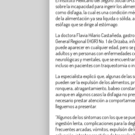
El Instituto Mexicano del Seguro Social (IM
sobre la incapacidad para ingerir los alime
como disfagia, la cual es una condición méd
de la alimentación ya sea líquida o sólida, 
esófago que se dirige al estómago.
La doctora Flavia Hilario Castañeda, gastro
General Regional (HGR) No. 1 de Orizaba, i
puede aparecer en cualquier edad, pero se
adultos y en personas con enfermedades c
neurológicas y mentales, que se encuentran 
incluso en pacientes con traqueotomía o i
La especialista explicó que, algunas de las s
pueden ser la expulsión de los alimentos, p
ronquera, atragantamiento, babeo constant
aunque en algunos casos la disfagia no pre
necesario prestar atención a comportamie
lleguemos a presentar.
“Algunos de los síntomas con los que se pu
ingestión lenta, complicaciones para la degl
frecuentes arcadas, vómitos, expulsión de l