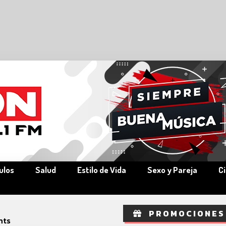
ulos
Salud
Estilo de Vida
Sexo y Pareja
C
PROMOCIONES
hts