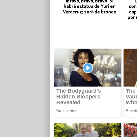
¡Bravo, bravo, bravo! Sí
"
habrá estatua de Yuri en
con
Veracruz; será de bronce
cap
por 