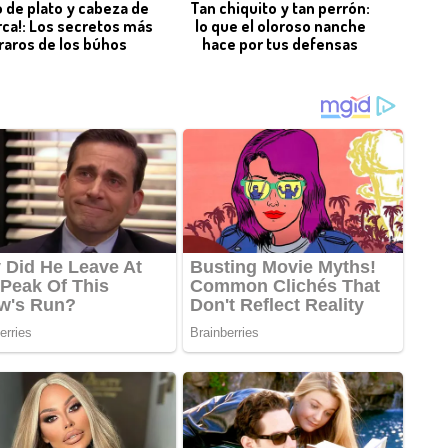
o de plato y cabeza de
Tan chiquito y tan perrón:
rca!: Los secretos más
lo que el oloroso nanche
raros de los búhos
hace por tus defensas