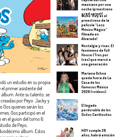
mexicano por una
noche ¡preestreno
y red carpet!
¡Acho' Hoy es el
preestreno de la
película “Loco
México Mágico”
filmada en
Alvarado!
Nostalgia y risas: El
fenómeno de Full
House (Tres por
tres) que marcó a
una generación
Mariana Ochoa
queda fuera de La
ndó un estudio en su propia
Casa de los
Famosos México
 el primer asistente del
2026 (+videos)
r álbum. Ante su talento, se
s creadas por Peyo: Jacky y
El legado
ego Gos quienes serán los
perdurable de los
mes. Gos participó en el
Ositos Cariñositos
 en el guion del tomo 6.
studio de Peyo,
HOY cumple 28
 duodécimo álbum. Estos
años, habrá emisión