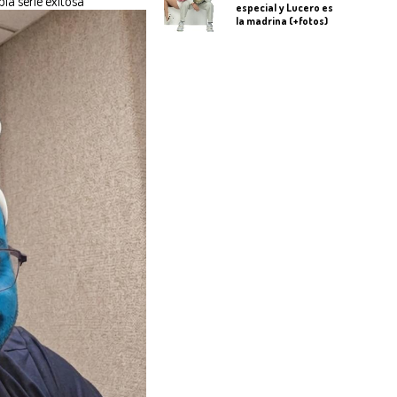
pia serie exitosa
especial y Lucero es
la madrina (+fotos)