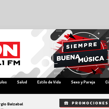
ulos
Salud
Estilo de Vida
Sexo y Pareja
C
PROMOCIONES
rgio Baizabal