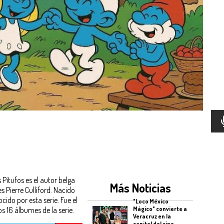
s Pitufos es el autor belga
Más Noticias
Pierre Culliford. Nacido
cido por esta serie. Fue el
"Loco México
Mágico" convierte a
os 16 álbumes de la serie.
Veracruz en la
capital del cine