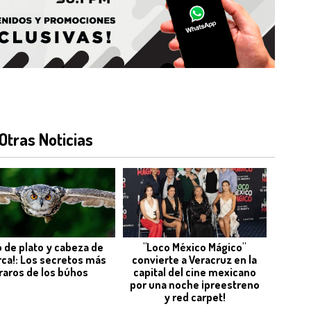
Otras Noticias
o de plato y cabeza de
"Loco México Mágico"
rca!: Los secretos más
convierte a Veracruz en la
raros de los búhos
capital del cine mexicano
por una noche ¡preestreno
y red carpet!