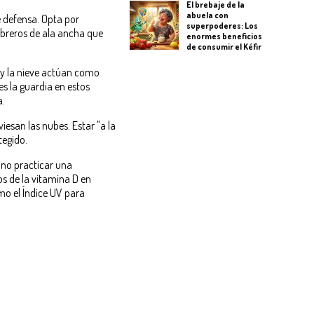
El brebaje de la
abuela con
e defensa. Opta por
superpoderes: Los
breros de ala ancha que
enormes beneficios
de consumir el Kéfir
a y la nieve actúan como
es la guardia en estos
a.
iesan las nubes. Estar "a la
tegido.
sino practicar una
ios de la vitamina D en
mo el Índice UV para