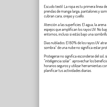
Escudo textil: La ropa es tu primera línea d
prendas de manga larga, pantalones y som
cubran cara, orejas y cuello.
Atención a las superficies: El agua, la aren
espejos que amplifican los rayos UV. No baj
entornos, incluso si estás bajo una sombrill
Días nublados: El 80% de los rayos UV atrav
sombra" de una nube no significa estar pro
Protegerse no significa esconderse del sol, 
"inteligencia solar": aprovechar los benefic
horarios seguros y utilizar herramientas co
planificar tus actividades diarias.