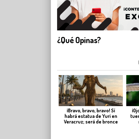
¿Qué Opinas?
¡Bravo, bravo, bravo! Sí
¡Oj
habrá estatua de Yuri en
tue
Veracruz; será de bronce