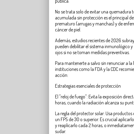
pública.
No se trata solo de evitar una quemadura t
acumulada sin protección es el principal d
prematuro (arrugas y manchas) y de enfe
cáncer de piel.
Además, estudios recientes de 2026 subray
pueden debilitar el sistema inmunológico 
ojos si no se toman medidas preventivas.
Para mantenerte a salvo sin renunciar a la l
instituciones como la FDA y la CDC recomie
acción:
Estrategias esenciales de protección
El "reloj de fuego": Evita la exposición direc
horas, cuando la radiación alcanza su pu
La regla del protector solar: Usa productos
un FPS de 30 o superior. Es crucial aplicarl
y reaplicarlo cada 2 horas, o inmediatame
sudar.