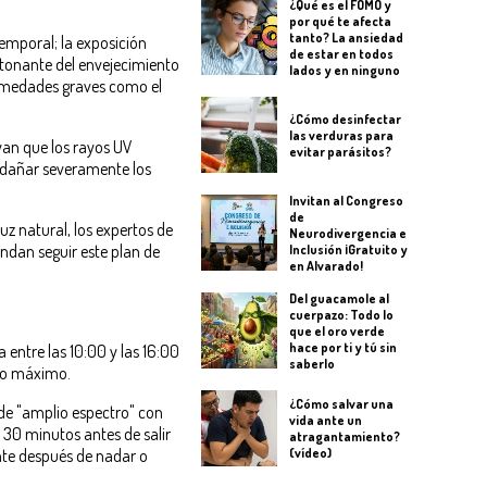
¿Qué es el FOMO y
por qué te afecta
tanto? La ansiedad
emporal; la exposición
de estar en todos
etonante del envejecimiento
lados y en ninguno
rmedades graves como el
¿Cómo desinfectar
las verduras para
an que los rayos UV
evitar parásitos?
y dañar severamente los
Invitan al Congreso
de
uz natural, los expertos de
Neurodivergencia e
ndan seguir este plan de
Inclusión ¡Gratuito y
en Alvarado!
Del guacamole al
cuerpazo: Todo lo
que el oro verde
hace por ti y tú sin
ta entre las 10:00 y las 16:00
saberlo
nto máximo.
¿Cómo salvar una
 de "amplio espectro" con
vida ante un
o 30 minutos antes de salir
atragantamiento?
nte después de nadar o
(vídeo)