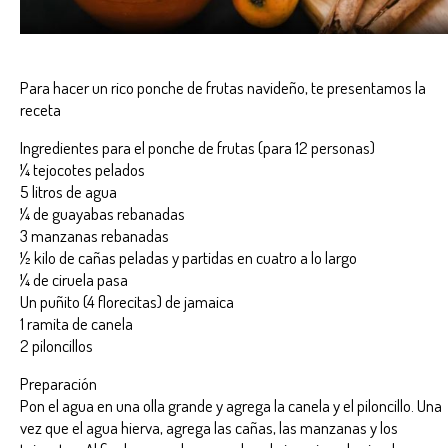
Para hacer un rico ponche de frutas navideño, te presentamos la
receta
Ingredientes para el ponche de frutas (para 12 personas)
¼ tejocotes pelados
5 litros de agua
¼ de guayabas rebanadas
3 manzanas rebanadas
½ kilo de cañas peladas y partidas en cuatro a lo largo
¼ de ciruela pasa
Un puñito (4 florecitas) de jamaica
1 ramita de canela
2 piloncillos
Preparación
Pon el agua en una olla grande y agrega la canela y el piloncillo. Una
vez que el agua hierva, agrega las cañas, las manzanas y los