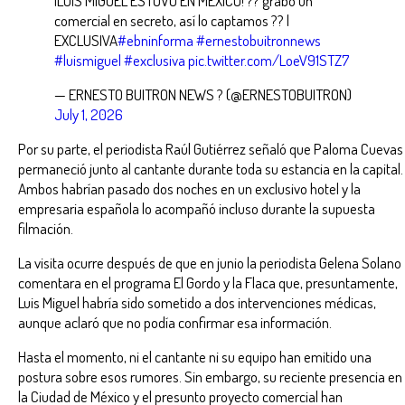
comercial en secreto, así lo captamos ?? |
EXCLUSIVA
#ebninforma
#ernestobuitronnews
#luismiguel
#exclusiva
pic.twitter.com/LoeV91STZ7
— ERNESTO BUITRON NEWS ? (@ERNESTOBUITRON)
July 1, 2026
Por su parte, el periodista Raúl Gutiérrez señaló que Paloma Cuevas
permaneció junto al cantante durante toda su estancia en la capital.
Ambos habrían pasado dos noches en un exclusivo hotel y la
empresaria española lo acompañó incluso durante la supuesta
filmación.
La visita ocurre después de que en junio la periodista Gelena Solano
comentara en el programa El Gordo y la Flaca que, presuntamente,
Luis Miguel habría sido sometido a dos intervenciones médicas,
aunque aclaró que no podía confirmar esa información.
Hasta el momento, ni el cantante ni su equipo han emitido una
postura sobre esos rumores. Sin embargo, su reciente presencia en
la Ciudad de México y el presunto proyecto comercial han