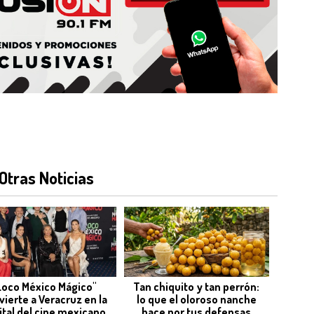
Otras Noticias
Loco México Mágico"
Tan chiquito y tan perrón:
vierte a Veracruz en la
lo que el oloroso nanche
ital del cine mexicano
hace por tus defensas