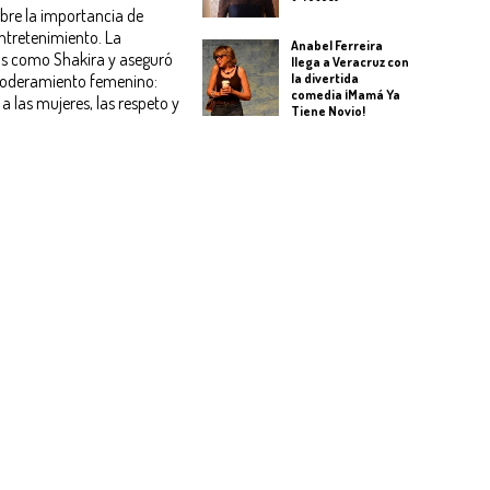
bre la importancia de
entretenimiento. La
Anabel Ferreira
as como Shakira y aseguró
llega a Veracruz con
la divertida
poderamiento femenino:
comedia ¡Mamá Ya
 las mujeres, las respeto y
Tiene Novio!