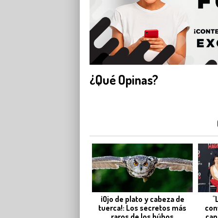
¿Qué Opinas?
¡Ojo de plato y cabeza de
"
tuerca!: Los secretos más
con
raros de los búhos
cap