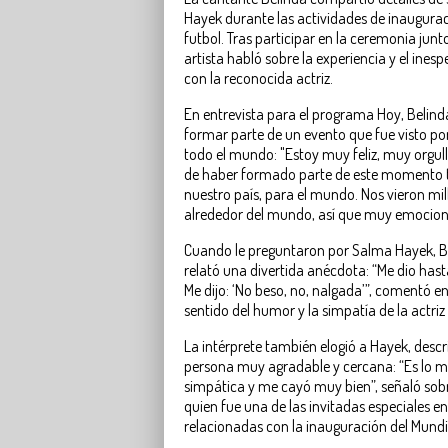
Hayek durante las actividades de inauguraci
futbol. Tras participar en la ceremonia junt
artista habló sobre la experiencia y el in
con la reconocida actriz.
En entrevista para el programa Hoy, Belin
formar parte de un evento que fue visto po
todo el mundo: "Estoy muy feliz, muy orgul
de haber formado parte de este momento 
nuestro país, para el mundo. Nos vieron mi
alrededor del mundo, así que muy emociona
Cuando le preguntaron por Salma Hayek, Bel
relató una divertida anécdota: “Me dio has
Me dijo: ‘No beso, no, nalgada’”, comentó en
sentido del humor y la simpatía de la actri
La intérprete también elogió a Hayek, des
persona muy agradable y cercana: “Es lo 
simpática y me cayó muy bien”, señaló sobr
quien fue una de las invitadas especiales en
relacionadas con la inauguración del Mundi