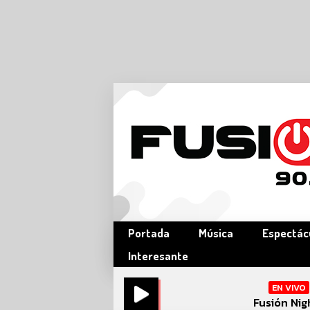
Portada
Música
Espectác
Interesante
EN VIVO
Fusión Nig