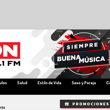
ulos
Salud
Estilo de Vida
Sexo y Pareja
C
PROMOCIONES
hts