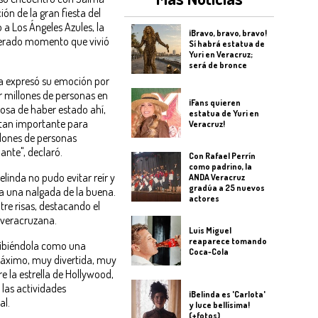
ón de la gran fiesta del
o a Los Ángeles Azules, la
¡Bravo, bravo, bravo!
esperado momento que vivió
Sí habrá estatua de
Yuri en Veracruz;
será de bronce
da expresó su emoción por
r millones de personas en
¡Fans quieren
losa de haber estado ahí,
estatua de Yuri en
tan importante para
Veracruz!
llones de personas
nte", declaró.
Con Rafael Perrín
como padrino, la
inda no pudo evitar reír y
ANDA Veracruz
gradúa a 25 nuevos
ta una nalgada de la buena.
actores
tre risas, destacando el
z veracruzana.
Luis Miguel
reaparece tomando
cribiéndola como una
Coca-Cola
máximo, muy divertida, muy
e la estrella de Hollywood,
 las actividades
¡Belinda es 'Carlota'
al.
y luce bellísima!
(+fotos)