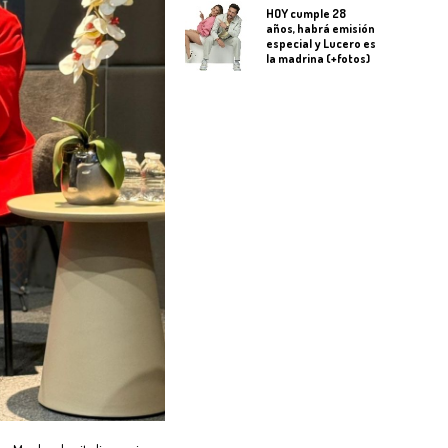
HOY cumple 28
años, habrá emisión
especial y Lucero es
la madrina (+fotos)