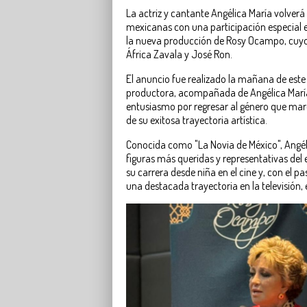
La actriz y cantante Angélica María volverá 
mexicanas con una participación especial 
la nueva producción de Rosy Ocampo, cuyo
África Zavala y José Ron.
El anuncio fue realizado la mañana de este 
productora, acompañada de Angélica María
entusiasmo por regresar al género que ma
de su exitosa trayectoria artística.
Conocida como "La Novia de México", Angéli
figuras más queridas y representativas del 
su carrera desde niña en el cine y, con el p
una destacada trayectoria en la televisión, e