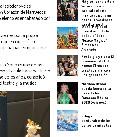
Mágico" convierte a
a las telenovelas
Veracruz en la
capital del cine
en Corazón de Marruecos,
mexicano por una
 elenco es encabezado por
noche ¡preestreno
y red carpet!
¡Acho' Hoy es el
preestreno de la
viernes por la propia
película “Loco
México Mágico”
, quien expresó su
filmada en
rcó una parte importante
Alvarado!
Nostalgia y risas: El
fenómeno de Full
ca María es una de las
House (Tres por
espectáculo nacional. Inició
tres) que marcó a
una generación
aso de los años, consolidó
l teatro y la música.
Mariana Ochoa
queda fuera de La
Casa de los
Famosos México
2026 (+videos)
El legado
perdurable de los
Ositos Cariñositos