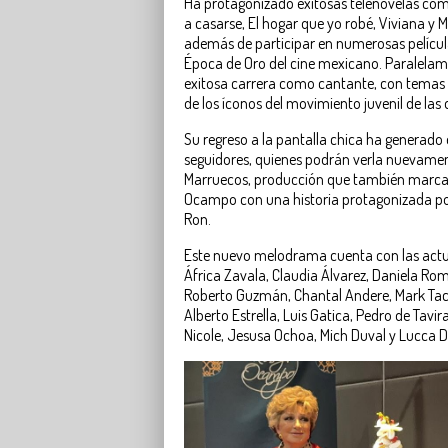
Ha protagonizado exitosas telenovelas co
a casarse, El hogar que yo robé, Viviana y 
además de participar en numerosas películ
Época de Oro del cine mexicano. Paralelam
exitosa carrera como cantante, con temas 
de los íconos del movimiento juvenil de las
Su regreso a la pantalla chica ha generado 
seguidores, quienes podrán verla nuevame
Marruecos, producción que también marca 
Ocampo con una historia protagonizada po
Ron.
Este nuevo melodrama cuenta con las actu
África Zavala, Claudia Álvarez, Daniela Romo
Roberto Guzmán, Chantal Andere, Mark Tach
Alberto Estrella, Luis Gatica, Pedro de Tavi
Nicole, Jesusa Ochoa, Mich Duval y Lucca De