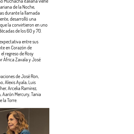
mo Muchacha italiana viene
Mariana de la Noche,
as durante la llamada
ente, desarrolló una
que la convirtieron en uno
 décadas de los 60 y 70.
expectativa entre sus
nte en Corazón de
el regreso de Rosy
r África Zavala y José
aciones de José Ron,
, Alexis Ayala, Luis
er, Arcelia Ramírez,
ra, Aarón Mercury, Tania
 la Torre.