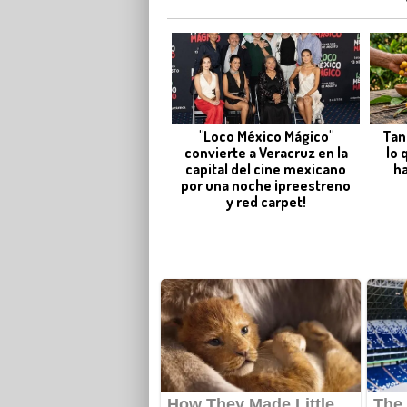
"Loco México Mágico"
Tan
convierte a Veracruz en la
lo 
capital del cine mexicano
ha
por una noche ¡preestreno
y red carpet!