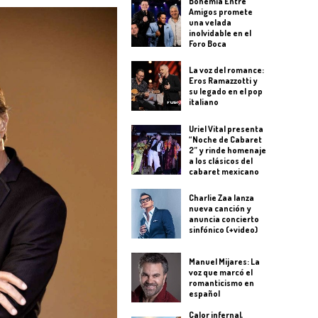
Bohemia Entre
Amigos promete
una velada
inolvidable en el
Foro Boca
La voz del romance:
Eros Ramazzotti y
su legado en el pop
italiano
Uriel Vital presenta
“Noche de Cabaret
2” y rinde homenaje
a los clásicos del
cabaret mexicano
Charlie Zaa lanza
nueva canción y
anuncia concierto
sinfónico (+video)
Manuel Mijares: La
voz que marcó el
romanticismo en
español
Calor infernal,