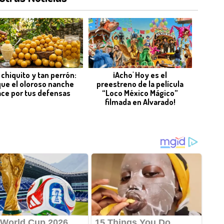
 chiquito y tan perrón:
¡Acho' Hoy es el
que el oloroso nanche
preestreno de la película
ce por tus defensas
“Loco México Mágico”
filmada en Alvarado!