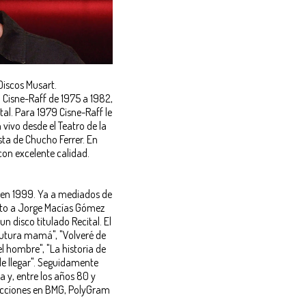
 Discos Musart.
Cisne-Raff de 1975 a 1982,
l. Para 1979 Cisne-Raff le
ivo desde el Teatro de la
sta de Chucho Ferrer. En
con excelente calidad.
y en 1999. Ya a mediados de
nto a Jorge Macías Gómez
n disco titulado Recital. El
futura mamá", "Volveré de
l hombre", "La historia de
de llegar". Seguidamente
 y, entre los años 80 y
ducciones en BMG, PolyGram