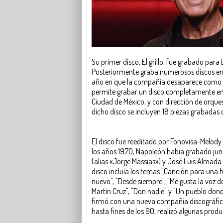
Su primer disco, El grillo, fue grabado para
Posteriormente graba numerosos discos en 
año en que la compañía desaparece como ta
permite grabar un disco completamente en v
Ciudad de México, y con dirección de orque
dicho disco se incluyen 18 piezas grabadas 
El disco fue reeditado por Fonovisa-Melod
los años 1970, Napoleón había grabado ju
(alias «Jorge Massías») y José Luis Almada u
disco incluía los temas "Canción para una 
nuevo", "Desde siempre", "Me gusta la voz de
Martín Cruz", "Don nadie" y "Un pueblo don
firmó con una nueva compañía discográfica
hasta fines de los 90, realizó algunas pro