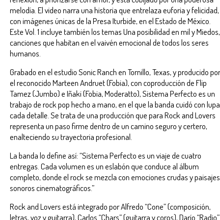
melodía. El video narra una historia que entrelaza euforia y felicidad,
con imágenes únicas de la Presa Iturbide, en el Estado de México.
Este Vol. 1 incluye también los temas Una posibilidad en mil y Miedos,
canciones que habitan en el vaivén emocional de todos los seres
humanos.
Grabado en el estudio Sonic Ranch en Tornillo, Texas, y producido po
el reconocido Marteen Andruet (Fobia), con coproducción de Flip
Tamez (Jumbo) e Iñaki (Fobia, Moderatto), Sistema Perfecto es un
trabajo de rock pop hecho a mano, en el que la banda cuidó con lupa
cada detalle. Se trata de una producción que para Rock and Lovers
representa un paso firme dentro de un camino seguro y certero,
enalteciendo su trayectoria profesional.
La banda lo define así: “Sistema Perfecto es un viaje de cuatro
entregas. Cada volumen es un eslabón que conduce al álbum
completo, donde el rock se mezcla con emociones crudas y paisajes
sonoros cinematográficos.”
Rock and Lovers está integrado por Alfredo “Cone” (composición,
letras, voz y guitarra), Carlos “Chars” (guitarra y coros), Darío “Radio”