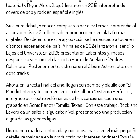
(batería) y Bryan Alexis (bajo). Iniciaron en 2018 interpretando
covers de pop y rock en español e inglés.
Su álbum debut, Renacer, compuesto por diez temas, sorprendió al
alcanzar más de 3 millones de reproducciones en plataformas
digitales. Desde entonces, la agrupación se ha dedicado a tocar en
distintos escenarios del país. A finales de 2024 lanzaron el sencillo
Lejos del Universo. En 2025 presentaron Laberintos y, meses
después, su versión del clásico La Parte de Adelante (Andrés
Calamaro). Posteriormente, estrenaron el álbum Astronauta, con
ocho tracks.
Ahora, en la recta final del año, llegan con bombo y platillo con “El
Mundo Entero y Tú”, primer sencillo del álbum “Sistema Perfecto”,
integrado por cuatro volúmenes de tres canciones cada uno,
grabado en Sonic Ranch (Tornillo, Texas). Con este trabajo, Rock and
Lovers da un salto al siguiente nivel, presentando una producción
digna de las grandes ligas.
Una banda madura, enfocada y cuidadosa hasta en el más pequeño
detalle, respaldada en la producción por Marteen Andruet (Fobia) y