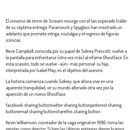
El universo de terror de Scream resurge con el tan esperado tráiler
de su séptima entrega. Paramount y Spyglass han mostrado un
adelanto que promete intriga, nostalgia y el regreso de figuras
icónicas.
Neve Campbell, conocida por su papel de Sidney Prescott, vuelve a
la pantalla para enfrentarse (otra vez más) al infame Ghostface. En
esta ocasión, todo se vuelve -aún- más personal: su hija,
interpretada por Isabel May, es el objetivo del asesino.
La historia comienza cuando Sidney, que ahora vive en una
aparente tranquilidad, ve su mundo alterado otra vez por la
aparición de un nuevo Ghostface.
facebook sharing buttontwitter sharing buttonpinterest sharing
buttonemail sharing buttonsharethis sharing button
Kevin Williamson, cocreador de la saga original en 1996, toma las
riendas como director. Si bien las últimas entregas dieron buenos