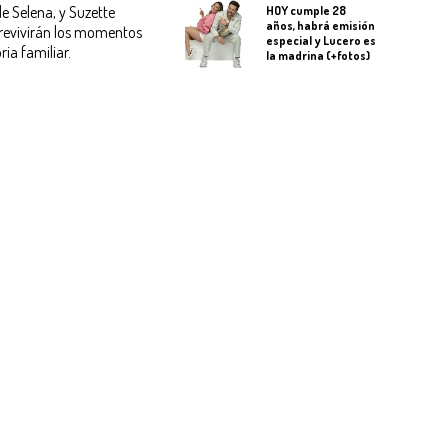
e Selena, y Suzette
HOY cumple 28
años, habrá emisión
s revivirán los momentos
especial y Lucero es
ia familiar.
la madrina (+fotos)