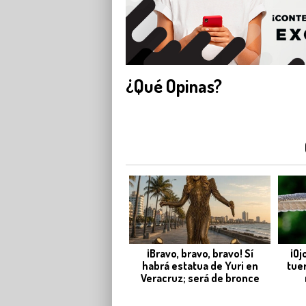
¿Qué Opinas?
¡Bravo, bravo, bravo! Sí
¡Oj
habrá estatua de Yuri en
tue
Veracruz; será de bronce