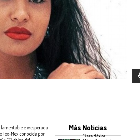
Más Noticias
a lamentable e inesperada
 de Tex-Mex conocida por
"Loco México
 y "El chico del