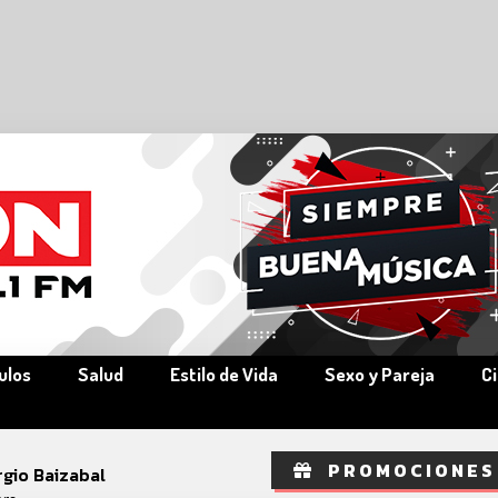
ulos
Salud
Estilo de Vida
Sexo y Pareja
C
PROMOCIONES
rgio Baizabal