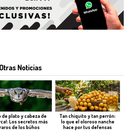
Otras Noticias
o de plato y cabeza de
Tan chiquito y tan perrón:
rca!: Los secretos más
lo que el oloroso nanche
raros de los búhos
hace por tus defensas