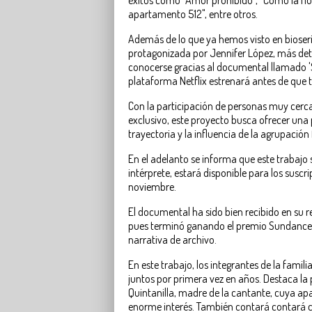
apartamento 512", entre otros.
Además de lo que ya hemos visto en bioserie
protagonizada por Jennifer López, más det
conocerse gracias al documental llamado 'S
plataforma Netflix estrenará antes de que 
Con la participación de personas muy cerca
exclusivo, este proyecto busca ofrecer una
trayectoria y la influencia de la agrupación 
En el adelanto se informa que este trabajo 
intérprete, estará disponible para los suscrip
noviembre.
El documental ha sido bien recibido en su re
pues terminó ganando el premio Sundance F
narrativa de archivo.
En este trabajo, los integrantes de la famil
juntos por primera vez en años. Destaca la 
Quintanilla, madre de la cantante, cuya ap
enorme interés. También contará contará co