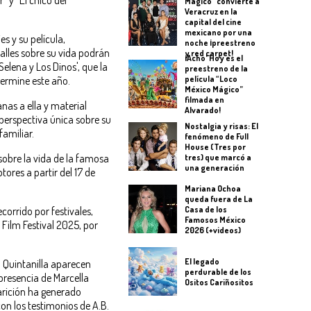
Mágico" convierte a
Veracruz en la
capital del cine
mexicano por una
s y su película,
noche ¡preestreno
alles sobre su vida podrán
y red carpet!
¡Acho' Hoy es el
elena y Los Dinos', que la
preestreno de la
termine este año.
película “Loco
México Mágico”
filmada en
nas a ella y material
Alvarado!
 perspectiva única sobre su
Nostalgia y risas: El
familiar.
fenómeno de Full
House (Tres por
sobre la vida de la famosa
tres) que marcó a
una generación
tores a partir del 17 de
Mariana Ochoa
queda fuera de La
Casa de los
corrido por festivales,
Famosos México
ilm Festival 2025, por
2026 (+videos)
El legado
ia Quintanilla aparecen
perdurable de los
presencia de Marcella
Ositos Cariñositos
arición ha generado
n los testimonios de A.B.