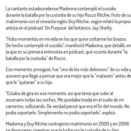
La cantante estadounidense Madonna contempló el suicidio
durante la batalla por la custodia de su hijo Rocco Ritchie, fruto de s
matrimonio con el cineasta inglés Guy Ritchie, según relató la propia
artista en el pódcast 'On Purpose' del británico Jay Shetty.
"Hubo momentos en mi vida en los que quise cortarme los brazos.
De hecho contemplé el suicidio", manifestó Madonna, que detalló, e
la que es su primera entrevista en pódcast, qué ocurrió durante "la
batalla por la custodia" de Rocco.
Ese momento, prosiguió, fue "uno de los más dolorosos" de su vida 
aseveró que llegó a pensar que era mejor que la "matasen" antes d
que le "quitaran" a su hijo.
"Estaba de gira en ese momento, así que tenía que subir al
escenario todas las noches. Me quedaba tirada en el suelo de mi
camerino, sollozando. De verdad pensé que era el fin del mundo. No
podía soportarlo. Simplemente no podía soportarlo", explicó.
Madonna y Guy Ritchie contrajeron matrimonio en 2000 y en 2008
se divorciaron, mientras que la lucha por la custodia de su hijo