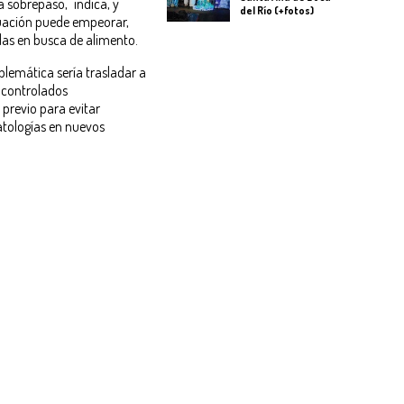
sobrepasó," indica, y
del Río (+fotos)
tuación puede empeorar,
das en busca de alimento.
oblemática sería trasladar a
 controlados
previo para evitar
atologías en nuevos