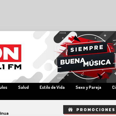
ulos
Salud
Estilo de Vida
Sexo y Pareja
C
PROMOCIONES
inua