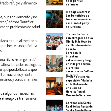
hace por tus
trado refugio y alimento
defensas
¡Te baja el estrés!
Los beneficios de
os, pues obviamente y no
tener un acuario en
rece," afirma González,
casa: salud, paz y
ivar en problemas de salud
naturaleza
Tremenda fiesta
con el regreso de La
taca es que alimentar a
Minilla Más Grande
 mapaches, es una práctica
del Mundo en Antón
Lizardo
s.
Le roban, lo
intentan
na silvestre en general,"
extorsionar y luego
un milagro ocurrió
 altera los ciclos ecológicos
al arpista
lo que puede llevar a que
veracruzano Delfino
alformaciones y hasta
Guerrero
Invitan a visitar la
umanos y otros animales
exposición "Galería
en la Historia de
una Ciudad
Heroica" en el
 que algunos mapaches
Museo de Veracruz
el riesgo de transmisión
Coronan a la Corte
Real de las fiesta de
Santa Ana de Boca