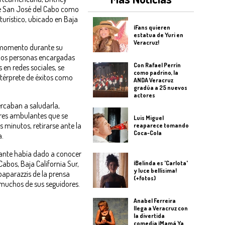
de San José del Cabo como
turístico, ubicado en Baja
¡Fans quieren
estatua de Yuri en
Veracruz!
momento durante su
r dos personas encargadas
Con Rafael Perrín
en redes sociales, se
como padrino, la
ntérprete de éxitos como
ANDA Veracruz
gradúa a 25 nuevos
actores
rcaban a saludarla,
res ambulantes que se
Luis Miguel
 minutos, retirarse ante la
reaparece tomando
Coca-Cola
a.
tante había dado a conocer
Cabos, Baja California Sur,
¡Belinda es 'Carlota'
y luce bellísima!
 paparazzis de la prensa
(+fotos)
 muchos de sus seguidores.
Anabel Ferreira
llega a Veracruz con
la divertida
comedia ¡Mamá Ya