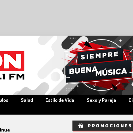
ulos
Salud
Estilo de Vida
Sexo y Pareja
C
PROMOCIONES
inua