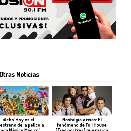
Otras Noticias
¡Acho' Hoy es el
Nostalgia y risas: El
estreno de la película
fenómeno de Full House
Loco México Mágico”
(Tres por tres) que marcó