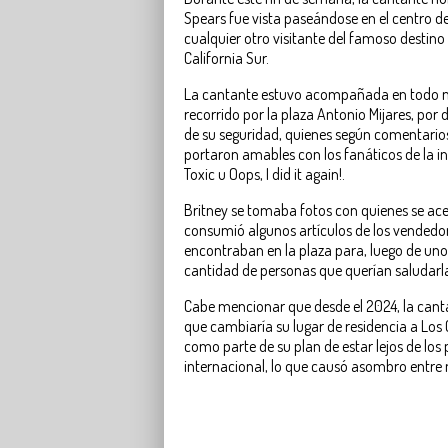
Spears fue vista paseándose en el centro 
cualquier otro visitante del famoso destino 
California Sur.
La cantante estuvo acompañada en todo 
recorrido por la plaza Antonio Mijares, po
de su seguridad, quienes según comentarios 
portaron amables con los fanáticos de la i
Toxic u Oops, I did it again!.
Britney se tomaba fotos con quienes se ace
consumió algunos artículos de los vendedo
encontraban en la plaza para, luego de unos
cantidad de personas que querían saludarl
Cabe mencionar que desde el 2024, la can
que cambiaría su lugar de residencia a Los 
como parte de su plan de estar lejos de los
internacional, lo que causó asombro entre