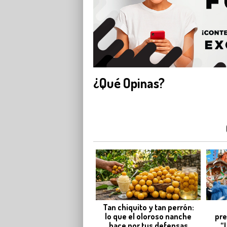
¿Qué Opinas?
Tan chiquito y tan perrón:
lo que el oloroso nanche
pre
hace por tus defensas
“