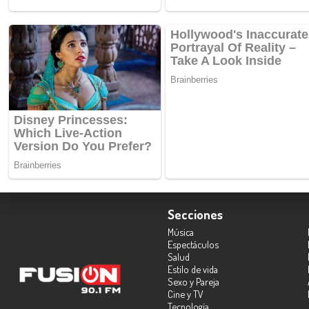
Secciones
Música
Espectáculos
Salud
Estilo de vida
Sexo y Pareja
Cine y TV
Tecnología