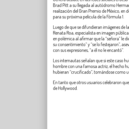
Brad Pitt a su llegada al autódromo Herma
realización del Gran Premio de México, en 
para su próxima película de la Fórmula 1.
Luego de que se difundieran imágenes de la
Renata Roa, especialista en imagen pública,
en polémica al afirmar que la “señora” le di
su consentimiento” y “se lo festejaron”, a
con sus expresiones, “a él no le encantó”.
Los internautas señalan que si este caso hu
hombre con una famosa actriz, el hecho hub
hubieran “crucificado”, tomándose como u
En tanto que otros usuarios celebraron que
de Hollywood.