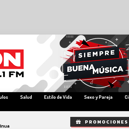
ulos
Salud
Estilo de Vida
Sexo y Pareja
C
PROMOCIONES
inua