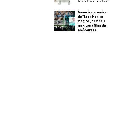
la madrina (+fotos)
Anuncian premier
de “Loco México
Mágico”, comedia
mexicana filmada
en Alvarado