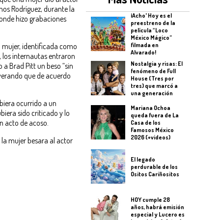
nos Rodríguez, durante la
¡Acho' Hoy es el
donde hizo grabaciones
preestreno de la
película “Loco
México Mágico”
 mujer, identificada como
filmada en
Alvarado!
 los internautas entraron
Nostalgia y risas: El
o a Brad Pitt un beso “sin
fenómeno de Full
severando que de acuerdo
House (Tres por
tres) que marcó a
una generación
biera ocurrido a un
Mariana Ochoa
iera sido criticado y lo
queda fuera de La
n acto de acoso.
Casa de los
Famosos México
2026 (+videos)
 la mujer besara al actor
El legado
perdurable de los
Ositos Cariñositos
HOY cumple 28
años, habrá emisión
especial y Lucero es