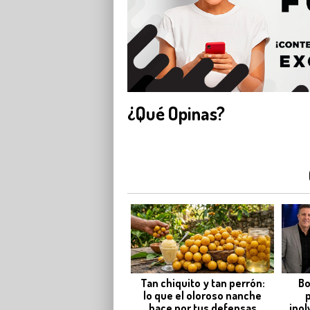
¿Qué Opinas?
Tan chiquito y tan perrón:
Bo
lo que el oloroso nanche
hace por tus defensas
inol