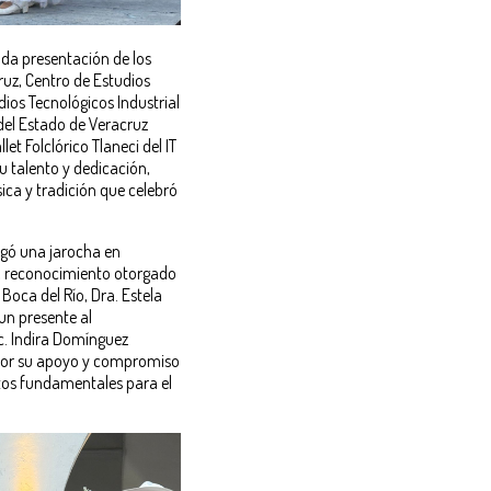
ada presentación de los
ruz, Centro de Estudios
dios Tecnológicos Industrial
s del Estado de Veracruz
llet Folclórico Tlaneci del IT
 talento y dedicación,
ica y tradición que celebró
gó una jarocha en
s, reconocimiento otorgado
 Boca del Río, Dra. Estela
un presente al
c. Indira Domínguez
 por su apoyo y compromiso
entos fundamentales para el