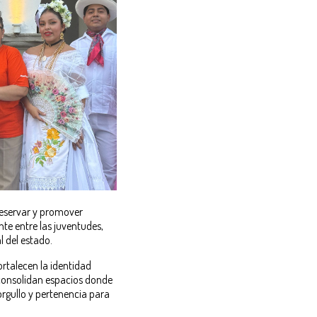
reservar y promover
nte entre las juventudes,
l del estado.
rtalecen la identidad
y consolidan espacios donde
orgullo y pertenencia para