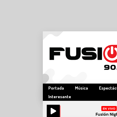
Portada
Música
Espectác
Interesante
EN VIVO
Fusión Nig