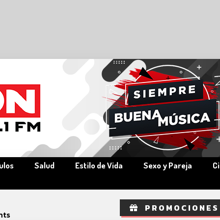
ulos
Salud
Estilo de Vida
Sexo y Pareja
C
PROMOCIONES
hts