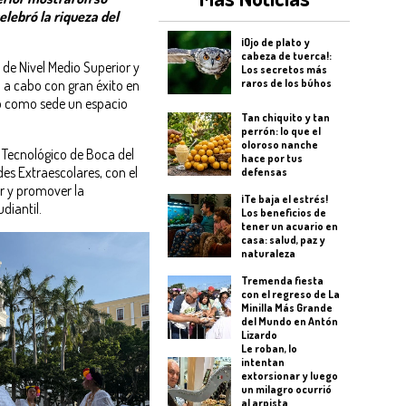
elebró la riqueza del
¡Ojo de plato y
cabeza de tuerca!:
 de Nivel Medio Superior y
Los secretos más
 a cabo con gran éxito en
raros de los búhos
do como sede un espacio
Tan chiquito y tan
perrón: lo que el
oloroso nanche
o Tecnológico de Boca del
hace por tus
es Extraescolares, con el
defensas
or y promover la
¡Te baja el estrés!
diantil.
Los beneficios de
tener un acuario en
casa: salud, paz y
naturaleza
Tremenda fiesta
con el regreso de La
Minilla Más Grande
del Mundo en Antón
Lizardo
Le roban, lo
intentan
extorsionar y luego
un milagro ocurrió
al arpista