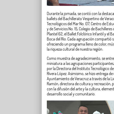
Durante la jornada, se contó con la destac
ballets del Bachillerato Vespertino de Verac
Tecnológicos del Mar No. 07, Centro de Estu
y de Servicios No. 15, Colegio de Bachillere
Plantel 62, el Ballet Folclórico Infantil y el Ba
Boca del Río. Cada agrupación compartió su
ofreciendo un programa lleno de color, mús
la riqueza cultural de nuestra región.
Como muestra de agradecimiento, se entre
miniatura a las agrupaciones participante
por la Directora del Instituto Tecnológico de
Rivera López. Asimismo, se hizo entrega de 
Ayuntamiento de Veracruz a través de la Li
Ramón, directora de cultura y recreación,
con la difusión del arte y la cultura, elem
desarrollo social y comunitario.