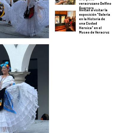
veracruzano Delfino
Guerrero
Invitan a visitar la
exposición "Galería
en la Historia de
una Ciudad
Heroica" en el
Museo de Veracruz