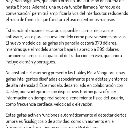
Ray-Ban originales, que ahora ofrecen una duración de batería de
hasta 8 horas. Además, una nueva función llamada "enfoque de
conversación" permitirá amplificar la voz del interlocutor, reduciend
el ruido de fondo, lo que facilitará el uso en entornos ruidosos.
Estas actualizaciones estarán disponibles como mejoras de
software, tanto para el nuevo modelo como para versiones previas.
El nuevo modelo de las gafas sin pantalla costará 379 dólares,
mientras que el modelo anterior bajará su precio a 299 dólares.
También se amplió la capacidad de traducción en vivo, que ahora
incluye alemán y portugués.
No obstante, Zuckerberg presentó las Oakley Meta Vanguard, unas
gafas inteligentes diseñadas especialmente para atletas y entornos
de alta intensidad. Este modelo, desarrollado en colaboración con
Oakley, podrá integrarse con dispositivos Garmin para ofrecer
información en tiempo real sobre el rendimiento físico del usuario,
como frecuencia cardíaca, velocidad o elevación.
Estas gafas activan funciones automáticamente al detectar ciertos
umbrales fisiológicos o de actividad, como un aumento en la
frecuencia cardíaca. Tienen un costo de 499 dólares.