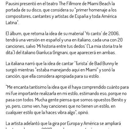
Pausini presentó en el teatro The Fillmore de Miami Beach la
portada de su disco, que considera su "primer homenaje a los
compositores, cantantes y artistas de España y toda América
Latina".
El álbum, que retoma la idea de su material 'Yo canto' de 2006,
tendrá una versión en español y una en italiano, cada una con 20
canciones, salvo 'Mi historia entre tus dedos' ('La mia storia tra le
dita') del italiano Gianluca Grignani, que aparecerá en ambas.
La italiana narró que la idea de cantar 'Turista' de Bad Bunny le
surgió mientras "estaba manejando aquí en Miami" y sonó la
canción, que ella considera apropiada para su estilo.
"Me encanta tantísimo la idea que él haya comprendido cuánto para
mí fue importante realizarla en mi estilo, estimando eso, porque no
pasa con todos. Mucha gente piensa que somos opuestos Benito y
yo, pero, como ven, hay canciones que no tienen un estilo, en
cualquier estilo que la haces vibra algo", opinó.
La artista adelantó que la gira por Europa y América se ampliará