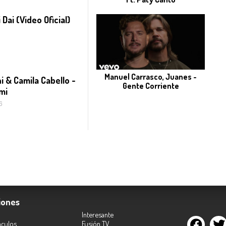
 Dai (Video Oficial)
Manuel Carrasco, Juanes -
i & Camila Cabello -
Gente Corriente
mi
6
iones
Interesante
áculos
Fusión TV