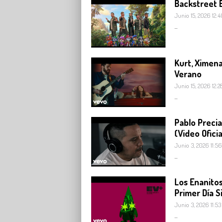
Backstreet B
Junio 15, 2026 12:4
...
Kurt, Ximena
Verano
Junio 15, 2026 12:2
...
Pablo Preci
(Video Oficia
Junio 3, 2026 11:56
...
Los Enanitos
Primer Día S
Junio 3, 2026 11:53
...