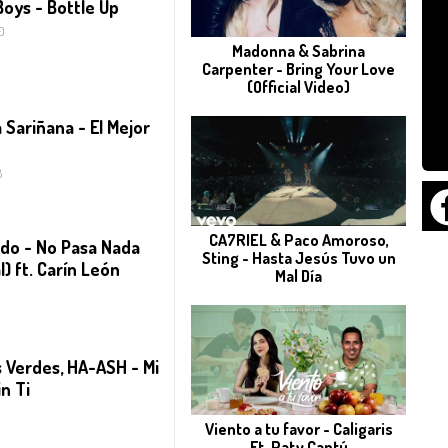
oys - Bottle Up
0
Madonna & Sabrina
Carpenter - Bring Your Love
(Official Video)
 Sariñana - El Mejor
8
CA7RIEL & Paco Amoroso,
ado - No Pasa Nada
Sting - Hasta Jesús Tuvo un
l) ft. Carín León
Mal Día
 Verdes, HA-ASH - Mi
in Ti
Viento a tu favor - Caligaris
Ft. Paty Cantú