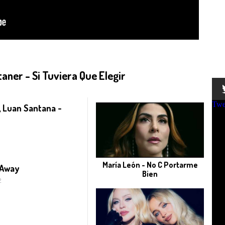
aner - Si Tuviera Que Elegir
Twe
, Luan Santana -
María León - No C Portarme
 Away
Bien
2