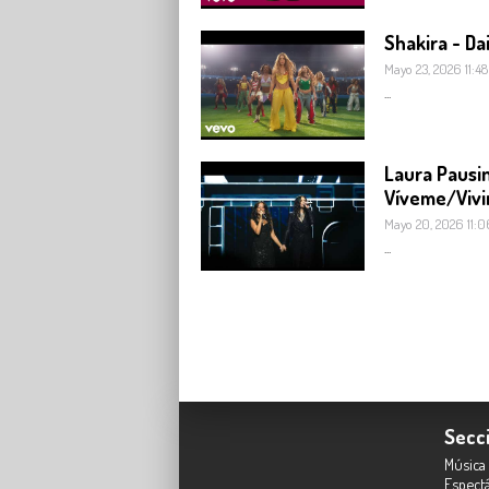
Shakira - Dai
Mayo 23, 2026 11:48
...
Laura Pausin
Víveme/Vivi
Mayo 20, 2026 11:0
...
Secc
Música
Espect