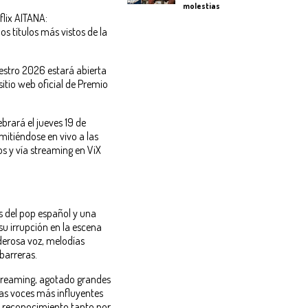
molestias
lix AITANA:
 títulos más vistos de la
estro 2026 estará abierta
sitio web oficial de Premio
brará el jueves 19 de
mitiéndose en vivo a las
s y vía streaming en ViX
es del pop español y una
su irrupción en la escena
derosa voz, melodías
 barreras.
streaming, agotado grandes
as voces más influyentes
 reconocimiento tanto por