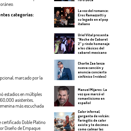
poráneo.
La voz del romance:
entes categorías:
Eros Ramazzotti y
su legado en el pop
italiano
Uriel Vital presenta
“Noche de Cabaret
2” y rinde homenaje
a los clásicos del
cabaret mexicano
Charlie Zaa lanza
nueva canción y
anuncia concierto
sinfónico (+video)
pcional, marcado por la
Manuel Mijares: La
ó estadios en múltiples
voz que marcó el
romanticismo en
160,000 asistentes,
español
a femenina más escuchada
Calor infernal,
garganta de volcán:
Faringitis de calor
 certificado Doble Platino
existe y te decimos
ejor Diseño de Empaque.
como calmar las