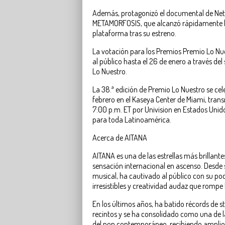
Además, protagonizó el documental de Netf
METAMORFOSIS, que alcanzó rápidamente los
plataforma tras su estreno.
La votación para los Premios Premio Lo Nu
al público hasta el 26 de enero a través del 
Lo Nuestro.
La 38.ª edición de Premio Lo Nuestro se cele
febrero en el Kaseya Center de Miami, trans
7:00 p.m. ET por Univision en Estados Unido
para toda Latinoamérica.
Acerca de AITANA
AITANA es una de las estrellas más brillant
sensación internacional en ascenso. Desde 
musical, ha cautivado al público con su po
irresistibles y creatividad audaz que rompe
En los últimos años, ha batido récords de 
recintos y se ha consolidado como una de l
del pop contemporáneo, recibiendo amplio