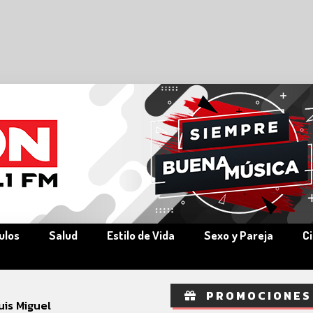
ulos
Salud
Estilo de Vida
Sexo y Pareja
C
PROMOCIONES
uis Miguel