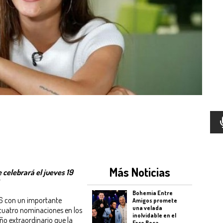
Más Noticias
 celebrará el jueves 19
Bohemia Entre
026 con un importante
Amigos promete
una velada
cuatro nominaciones en los
inolvidable en el
ño extraordinario que la
Foro Boca