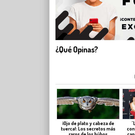
¿Qué Opinas?
¡Ojo de plato y cabeza de
"
tuerca!: Los secretos más
con
raros de los búhos
cap