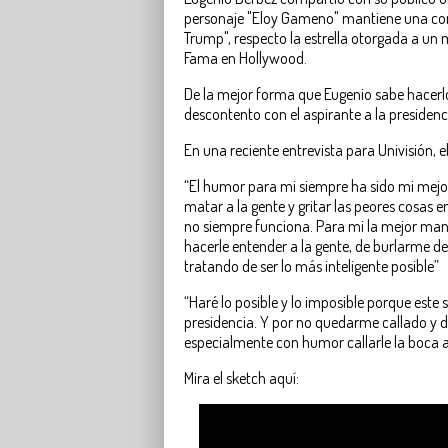
personaje "Eloy Gameno" mantiene una co
Trump", respecto la estrella otorgada a un 
Fama en Hollywood.
De la mejor forma que Eugenio sabe hacerlo,
descontento con el aspirante a la presidenc
En una reciente entrevista para Univisión, 
“El humor para mi siempre ha sido mi mejo
matar a la gente y gritar las peores cosas en
no siempre funciona. Para mi la mejor man
hacerle entender a la gente, de burlarme de
tratando de ser lo más inteligente posible”
“Haré lo posible y lo imposible porque este s
presidencia. Y por no quedarme callado y 
especialmente con humor callarle la boca a 
Mira el sketch aquí: