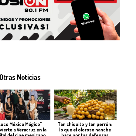
Otras Noticias
Loco México Mágico"
Tan chiquito y tan perrón:
vierte a Veracruz en la
lo que el oloroso nanche
ital del cine mexicano
hace por tus defensas