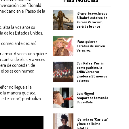
nversación con "Donald
mexicano en el Paseo de la
¡Bravo, bravo, bravo!
Sí habrá estatua de
Yuri en Veracruz;
 alza la voz ante su
será de bronce
ia de los Estados Unidos.
¡Fans quieren
el comediante declaró:
estatua de Yuri en
Veracruz!
r arma. A veces uno quiere
 contra de ellos, y a veces
Con Rafael Perrín
era de contestar, de
como padrino, la
 ellos es con humor,
ANDA Veracruz
gradúa a 25 nuevos
actores
eñor no llegue a la
de la manera que sea,
Luis Miguel
reaparece tomando
este señor”, puntualizó.
Coca-Cola
¡Belinda es 'Carlota'
y luce bellísima!
(+fotos)