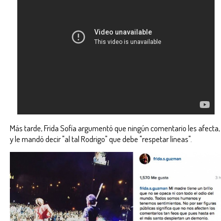
Más tarde, Frida Sofía argumentó que ningún comentario les afecta,
y le mandó decir "al tal Rodrigo" que debe "respetar líneas".