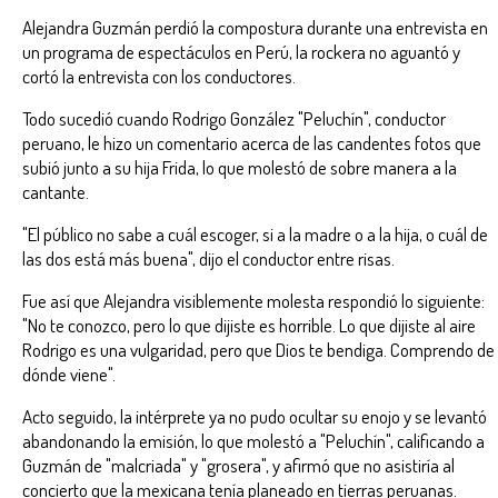
Alejandra Guzmán perdió la compostura durante una entrevista en
un programa de espectáculos en Perú, la rockera no aguantó y
cortó la entrevista con los conductores.
Todo sucedió cuando Rodrigo González "Peluchín", conductor
peruano, le hizo un comentario acerca de las candentes fotos que
subió junto a su hija Frida, lo que molestó de sobre manera a la
cantante.
"El público no sabe a cuál escoger, si a la madre o a la hija, o cuál de
las dos está más buena", dijo el conductor entre risas.
Fue así que Alejandra visiblemente molesta respondió lo siguiente:
"No te conozco, pero lo que dijiste es horrible. Lo que dijiste al aire
Rodrigo es una vulgaridad, pero que Dios te bendiga. Comprendo de
dónde viene".
Acto seguido, la intérprete ya no pudo ocultar su enojo y se levantó
abandonando la emisión, lo que molestó a "Peluchín", calificando a
Guzmán de "malcriada" y "grosera", y afirmó que no asistiría al
concierto que la mexicana tenía planeado en tierras peruanas.