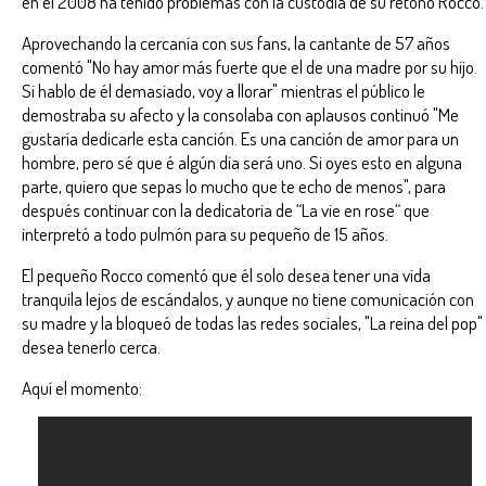
en el 2008 ha tenido problemas con la custodia de su retoño Rocco.
Aprovechando la cercanía con sus fans, la cantante de 57 años
comentó "No hay amor más fuerte que el de una madre por su hijo.
Si hablo de él demasiado, voy a llorar" mientras el público le
demostraba su afecto y la consolaba con aplausos continuó "Me
gustaría dedicarle esta canción. Es una canción de amor para un
hombre, pero sé que é algún día será uno. Si oyes esto en alguna
parte, quiero que sepas lo mucho que te echo de menos", para
después continuar con la dedicatoria de “La vie en rose“ que
interpretó a todo pulmón para su pequeño de 15 años.
El pequeño Rocco comentó que él solo desea tener una vida
tranquila lejos de escándalos, y aunque no tiene comunicación con
su madre y la bloqueó de todas las redes sociales, "La reina del pop"
desea tenerlo cerca.
Aquí el momento: