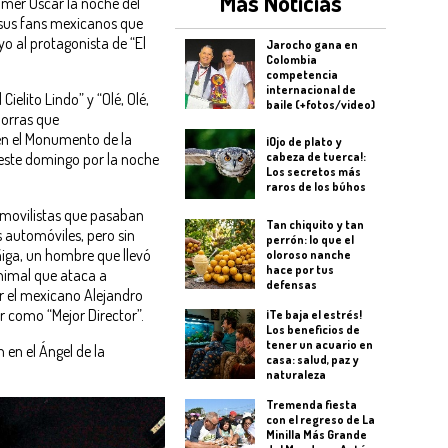
Más Noticias
imer Oscar la noche del
 sus fans mexicanos que
o al protagonista de “El
Jarocho gana en
Colombia
competencia
internacional de
ielito Lindo” y “Olé, Olé,
baile (+fotos/video)
porras que
n el Monumento de la
¡Ojo de plato y
este domingo por la noche
cabeza de tuerca!:
Los secretos más
raros de los búhos
omovilistas que pasaban
Tan chiquito y tan
s automóviles, pero sin
perrón: lo que el
ñiga, un hombre que llevó
oloroso nanche
hace por tus
animal que ataca a
defensas
or el mexicano Alejandro
r como “Mejor Director”.
¡Te baja el estrés!
Los beneficios de
tener un acuario en
 en el Ángel de la
casa: salud, paz y
naturaleza
Tremenda fiesta
con el regreso de La
Minilla Más Grande