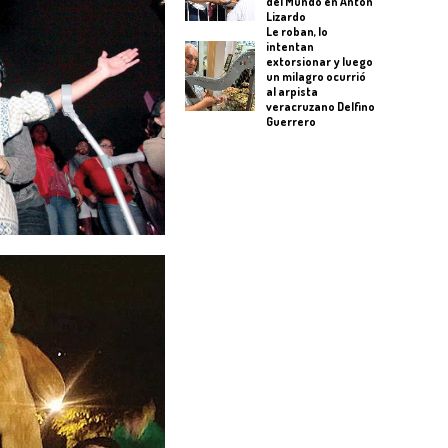
del Mundo en Antón
Lizardo
Le roban, lo
intentan
extorsionar y luego
un milagro ocurrió
al arpista
veracruzano Delfino
Guerrero