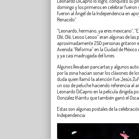
Leonardo DiCaprio lo logró, conquistó su pr
domingo y los primeros en celebrar fueron
fueron al Ángel de la Independencia en apoy
Renacido”.
“Leonardo, hermano, ya eres mexicano”, “El C
Olé, Olé, Leooo Leooo” eran algunas de las 
aproximadamente 250 personas gritaron e
Avenida “Reforma” en la Ciudad de México 
y ya casi madrugada del lunes.
Algunos llevaban pancartas y algunos aut
por la zona hacían sonar los cláxones de lo
duda quien llamó la atención fue Jesús Zu
un oso de peluche haciendo referencia al 
Leonardo DiCaprio en la película dirigida p
González Iñárritu que también ganó el Osca
Estas son algunas postales de la celebración
Independencia: