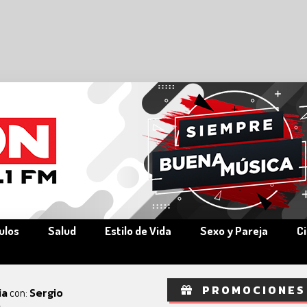
ulos
Salud
Estilo de Vida
Sexo y Pareja
C
PROMOCIONES
ia
Sergio
con: