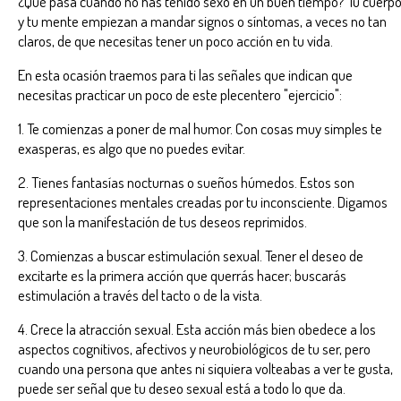
¿Qué pasa cuando no has tenido sexo en un buen tiempo? Tu cuerp
y tu mente empiezan a mandar signos o síntomas, a veces no tan
claros, de que necesitas tener un poco acción en tu vida.
En esta ocasión traemos para ti las señales que indican que
necesitas practicar un poco de este plecentero "ejercicio":
1. Te comienzas a poner de mal humor. Con cosas muy simples te
exasperas, es algo que no puedes evitar.
2. Tienes fantasías nocturnas o sueños húmedos. Estos son
representaciones mentales creadas por tu inconsciente. Digamos
que son la manifestación de tus deseos reprimidos.
3. Comienzas a buscar estimulación sexual. Tener el deseo de
excitarte es la primera acción que querrás hacer; buscarás
estimulación a través del tacto o de la vista.
4. Crece la atracción sexual. Esta acción más bien obedece a los
aspectos cognitivos, afectivos y neurobiológicos de tu ser, pero
cuando una persona que antes ni siquiera volteabas a ver te gusta,
puede ser señal que tu deseo sexual está a todo lo que da.