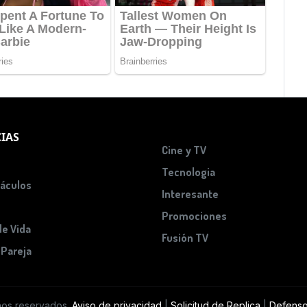
IAS
Cine y TV
Tecnologia
áculos
Interesante
Promociones
de Vida
Fusión TV
 Pareja
hos reservados.
Aviso de privacidad
|
Solicitud de Replica
|
Defenso