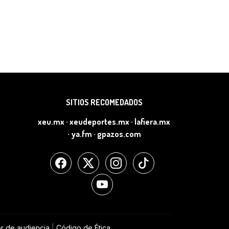
SITIOS RECOMEDADOS
xeu.mx
·
xeudeportes.mx
·
lafiera.mx
·
ya.fm
·
gpazos.com
r de audiencia
|
Código de Ética