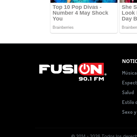
NOTIC
Música
Espect
Salud
Estilo 
Sexo y
© 2014 - 2026 Todos los derec