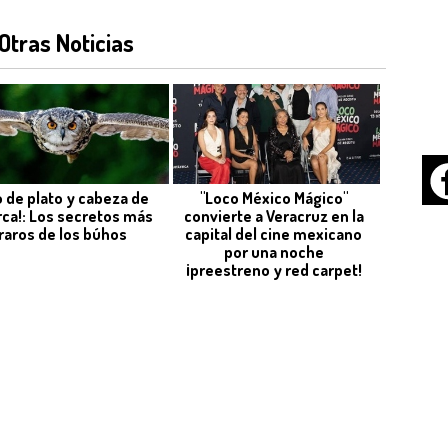
Otras Noticias
o de plato y cabeza de
"Loco México Mágico"
rca!: Los secretos más
convierte a Veracruz en la
raros de los búhos
capital del cine mexicano
por una noche
¡preestreno y red carpet!