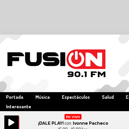
Portada
Música
Espectáculos
Salud
E
Interesante
EN VIVO
¡DALE PLAY!
Ivonne Pacheco
con: