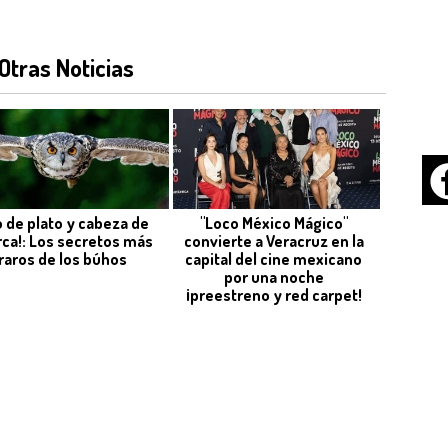
Otras Noticias
o de plato y cabeza de
"Loco México Mágico"
rca!: Los secretos más
convierte a Veracruz en la
raros de los búhos
capital del cine mexicano
por una noche
¡preestreno y red carpet!