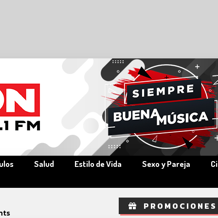
ulos
Salud
Estilo de Vida
Sexo y Pareja
C
PROMOCIONES
hts