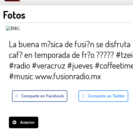
Fotos
La buena m?sica de fusi?n se disfruta
caf? en temporada de fr?o ????? #tzei
#radio #veracruz #jueves #coffeetim
#music www.fusionradio.mx
Comparte en Facebook
Comparte en Twitter
Anterior