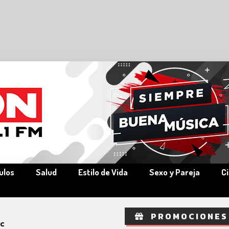
ulos
Salud
Estilo de Vida
Sexo y Pareja
C
PROMOCIONES
ic